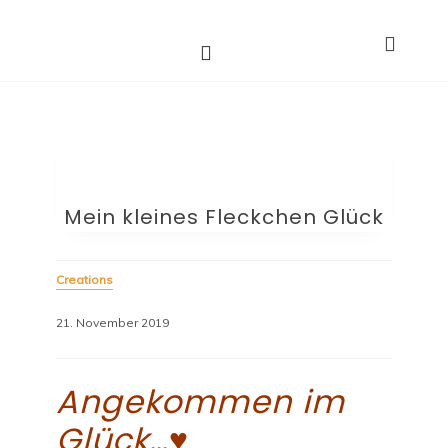
Deep Soul-handcrafted
Skip
handgemachte Unikate
to
goods
content
Mein kleines Fleckchen Glück
Creations
21. November 2019
Angekommen im
Glück…♥