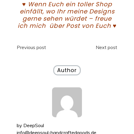
♥ Wenn Euch ein toller Shop
einfällt, wo Ihr meine Designs
gerne sehen würdet – freue
ich mich über Post von Euch ♥
Beitragsnavigation
Previous post
Next post
Author
by
DeepSoul
info@deepsoul-handcraftedgoods.de